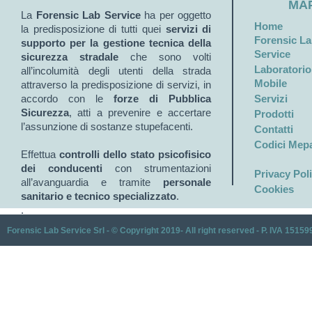
MAP
La
Forensic Lab Service
ha per oggetto
Home
la predisposizione di tutti quei
servizi di
Forensic L
supporto per la gestione tecnica della
Service
sicurezza stradale
che sono volti
Laboratorio
all’incolumità degli utenti della strada
Mobile
attraverso la predisposizione di servizi, in
accordo con le
forze di Pubblica
Servizi
Sicurezza
, atti a prevenire e accertare
Prodotti
l’assunzione di sostanze stupefacenti.
Contatti
Codici Mep
Effettua
controlli dello stato psicofisico
dei conducenti
con strumentazioni
Privacy Pol
all’avanguardia e tramite
personale
Cookies
sanitario e tecnico specializzato
.
.
Forensic Lab Service Srl - © Copyright 2019- All right reserved - P. IVA 1515