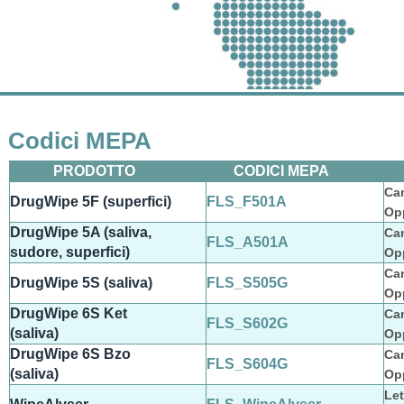
Codici MEPA
PRODOTTO
CODICI MEPA
Ca
DrugWipe 5F (superfici)
FLS_F501A
Op
DrugWipe 5A (saliva,
Ca
FLS_A501A
sudore, superfici)
Op
Ca
DrugWipe 5S (saliva)
FLS_S505G
Op
DrugWipe 6S Ket
Ca
FLS_S602G
(saliva)
Op
DrugWipe 6S Bzo
Ca
FLS_S604G
(saliva)
Op
Let