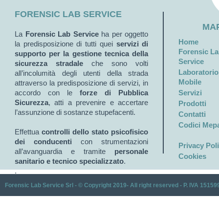
FORENSIC LAB SERVICE
MAP
La
Forensic Lab Service
ha per oggetto
Home
la predisposizione di tutti quei
servizi di
Forensic L
supporto per la gestione tecnica della
Service
sicurezza stradale
che sono volti
Laboratorio
all’incolumità degli utenti della strada
Mobile
attraverso la predisposizione di servizi, in
accordo con le
forze di Pubblica
Servizi
Sicurezza
, atti a prevenire e accertare
Prodotti
l’assunzione di sostanze stupefacenti.
Contatti
Codici Mep
Effettua
controlli dello stato psicofisico
dei conducenti
con strumentazioni
Privacy Pol
all’avanguardia e tramite
personale
Cookies
sanitario e tecnico specializzato
.
.
Forensic Lab Service Srl - © Copyright 2019- All right reserved - P. IVA 1515