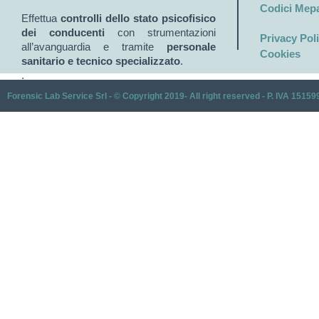
Codici Mep
Effettua
controlli dello stato psicofisico
dei conducenti
con strumentazioni
Privacy Pol
all’avanguardia e tramite
personale
Cookies
sanitario e tecnico specializzato
.
.
Forensic Lab Service Srl - © Copyright 2019- All right reserved - P. IVA 1515