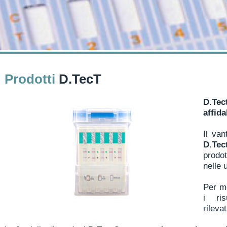
Prodotti
D.TecT
D.Tec
affid
Il van
D.Tec
prodot
nelle 
Per mo
i ris
rileva