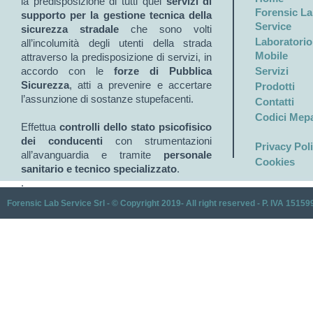
la predisposizione di tutti quei
servizi di
Forensic L
supporto per la gestione tecnica della
Service
sicurezza stradale
che sono volti
Laboratorio
all’incolumità degli utenti della strada
Mobile
attraverso la predisposizione di servizi, in
accordo con le
forze di Pubblica
Servizi
Sicurezza
, atti a prevenire e accertare
Prodotti
l’assunzione di sostanze stupefacenti.
Contatti
Codici Mep
Effettua
controlli dello stato psicofisico
dei conducenti
con strumentazioni
Privacy Pol
all’avanguardia e tramite
personale
Cookies
sanitario e tecnico specializzato
.
.
Forensic Lab Service Srl - © Copyright 2019- All right reserved - P. IVA 1515