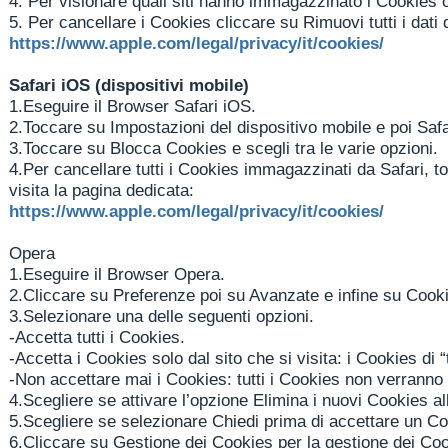
4.
Per visionare quali siti hanno immagazzinato i Cookies c
5.
Per cancellare i Cookies cliccare su Rimuovi tutti i dati 
https://www.apple.com/legal/privacy/it/cookies/
Safari iOS (dispositivi mobile)
1.
Eseguire il Browser Safari iOS.
2.
Toccare su Impostazioni del dispositivo mobile e poi Safa
3.
Toccare su Blocca Cookies e scegli tra le varie opzioni.
4.
Per cancellare tutti i Cookies immagazzinati da Safari, to
visita la pagina dedicata:
https://www.apple.com/legal/privacy/it/cookies/
Opera
1.
Eseguire il Browser Opera.
2.
Cliccare su Preferenze poi su Avanzate e infine su Cook
3.
Selezionare una delle seguenti opzioni.
-
Accetta tutti i Cookies.
-
Accetta i Cookies solo dal sito che si visita: i Cookies di “
-
Non accettare mai i Cookies: tutti i Cookies non verranno 
4.
Scegliere se attivare l’opzione Elimina i nuovi Cookies al
5.
Scegliere se selezionare Chiedi prima di accettare un Coo
6.
Cliccare su Gestione dei Cookies per la gestione dei Coo