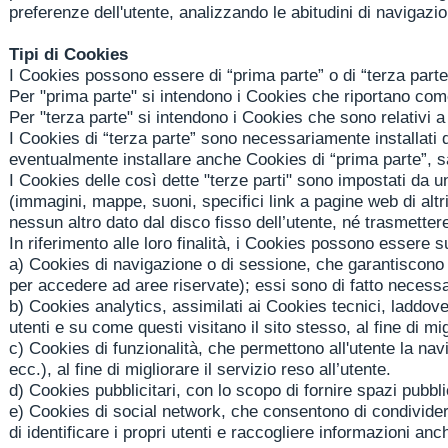
preferenze dell'utente, analizzando le abitudini di navigazi
Tipi di Cookies
I Cookies possono essere di “prima parte” o di “terza parte
Per "prima parte" si intendono i Cookies che riportano come
Per "terza parte" si intendono i Cookies che sono relativi a
I Cookies di “terza parte” sono necessariamente installati 
eventualmente installare anche Cookies di “prima parte”, sa
I Cookies delle così dette "terze parti" sono impostati da 
(immagini, mappe, suoni, specifici link a pagine web di altr
nessun altro dato dal disco fisso dell’utente, né trasmettere
In riferimento alle loro finalità, i Cookies possono essere su
a)
Cookies di navigazione o di sessione, che garantiscono l
per accedere ad aree riservate); essi sono di fatto necessa
b)
Cookies analytics, assimilati ai Cookies tecnici, laddove 
utenti e su come questi visitano il sito stesso, al fine di mi
c)
Cookies di funzionalità, che permettono all'utente la navig
ecc.), al fine di migliorare il servizio reso all’utente.
d)
Cookies pubblicitari, con lo scopo di fornire spazi pubblic
e)
Cookies di social network, che consentono di condividere 
di identificare i propri utenti e raccogliere informazioni anc